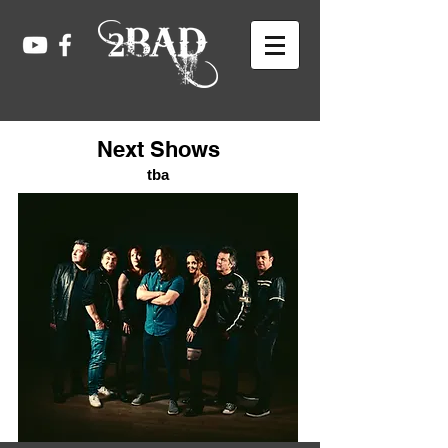
Next Shows
tba